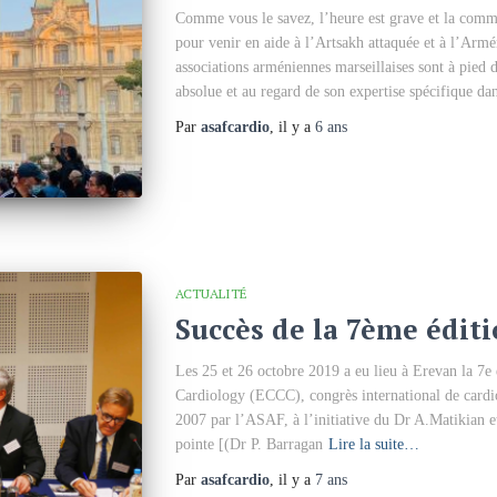
Comme vous le savez, l’heure est grave et la comm
pour venir en aide à l’Artsakh attaquée et à l’Armé
associations arméniennes marseillaises sont à pied
absolue et au regard de son expertise spécifique dan
Par
asafcardio
, il y a
6 ans
ACTUALITÉ
Succès de la 7ème éditi
Les 25 et 26 octobre 2019 a eu lieu à Erevan la 7e
Cardiology (ECCC), congrès international de cardio
2007 par l’ASAF, à l’initiative du Dr A.Matikian et
pointe [(Dr P. Barragan
Lire la suite…
Par
asafcardio
, il y a
7 ans