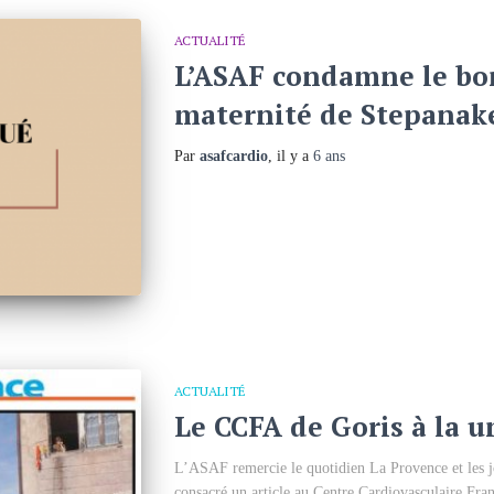
ACTUALITÉ
L’ASAF condamne le b
maternité de Stepanak
Par
asafcardio
, il y a
6 ans
ACTUALITÉ
Le CCFA de Goris à la u
L’ASAF remercie le quotidien La Provence et les jo
consacré un article au Centre Cardiovasculaire Fra