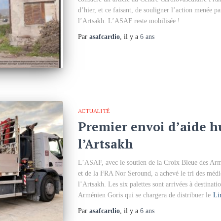
d’hier, et ce faisant, de souligner l’action menée 
l’Artsakh. L’ASAF reste mobilisée !
Par
asafcardio
, il y a
6 ans
ACTUALITÉ
Premier envoi d’aide h
l’Artsakh
L’ASAF, avec le soutien de la Croix Bleue des Ar
et de la FRA Nor Seround, a achevé le tri des méd
l’Artsakh. Les six palettes sont arrivées à destinat
Arménien Goris qui se chargera de distribuer le
Li
Par
asafcardio
, il y a
6 ans