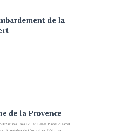
ombardement de la
ert
ne de la Provence
urnalistes Inès Gil et Gilles Bader d’avoir
nco-Arménien de Goris dans l’édition