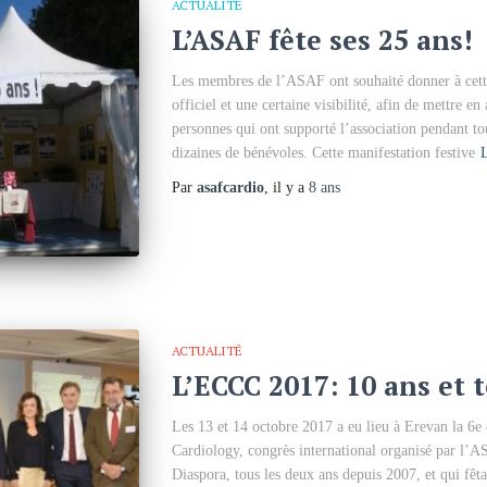
ACTUALITÉ
L’ASAF fête ses 25 ans!
Les membres de l’ASAF ont souhaité donner à cett
officiel et une certaine visibilité, afin de mettre en 
personnes qui ont supporté l’association pendant tou
dizaines de bénévoles. Cette manifestation festive
L
Par
asafcardio
, il y a
8 ans
ACTUALITÉ
L’ECCC 2017: 10 ans et 
Les 13 et 14 octobre 2017 a eu lieu à Erevan la 6e
Cardiology, congrès international organisé par l’AS
Diaspora, tous les deux ans depuis 2007, et qui fêta