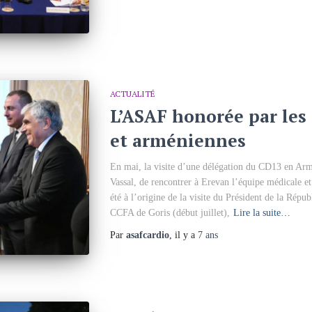
ACTUALITÉ
L’ASAF honorée par les 
et arméniennes
En mai, la visite d’une délégation du CD13 en Arm
Vassal, de rencontrer à Erevan l’équipe médicale e
été à l’origine de la visite du Président de la Rép
CCFA de Goris (début juillet),
Lire la suite…
Par
asafcardio
, il y a
7 ans