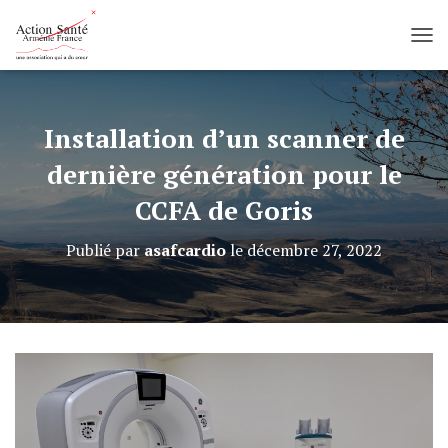
D
É
P
L
I
Installation d’un scanner de
E
R
dernière génération pour le
L
CCFA de Goris
A
N
A
Publié par
asafcardio
le
décembre 27, 2022
V
I
G
A
T
I
O
N